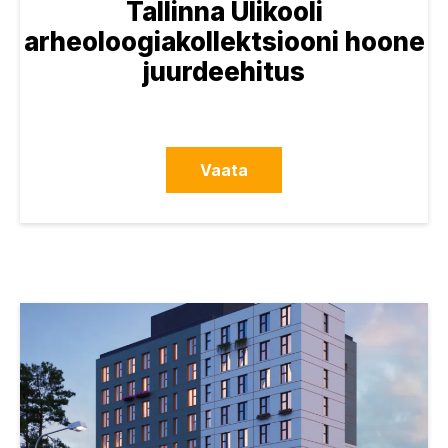
Tallinna Ülikooli
arheoloogiakollektsiooni hoone
juurdeehitus
Vaata