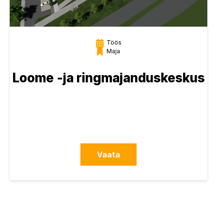
Töös
Maja
Loome -ja ringmajanduskeskus
Vaata