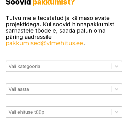
Soovid
pakkumist?
Tutvu meie teostatud ja käimasolevate
projektidega. Kui soovid hinnapakkumist
sarnastele töödele, saada palun oma
päring aadressile
pakkumised@vlmehitus.ee
.
Kategooria
Select content
Select content
Aasta
Select content
Select content
Ehituse tüüp
Select content
Select content