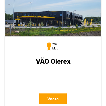
2023
Muu
VÄO Olerex
Vaata