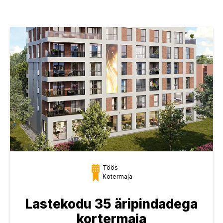
Töös
Kotermaja
Lastekodu 35 äripindadega
kortermaja