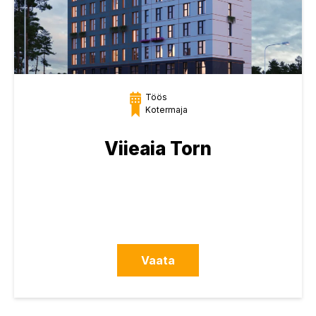
Töös
Kotermaja
Viieaia Torn
Vaata