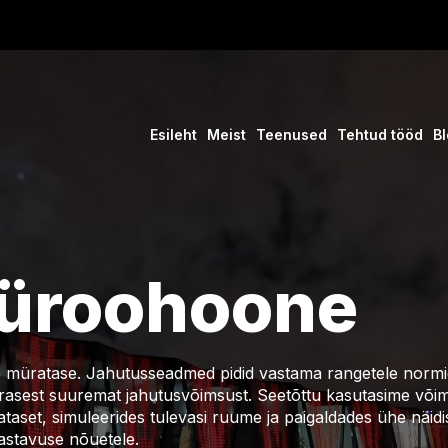
Esileht
Meist
Teenused
Tehtud tööd
Bl
 büroohoone
e müratase. Jahutusseadmed pidid vastama rangetele normide
asest suuremat jahutusvõimsust. Seetõttu kasutasime võimsa
ataset, simuleerides tulevasi ruume ja paigaldades ühe näidi
astavuse nõuetele.