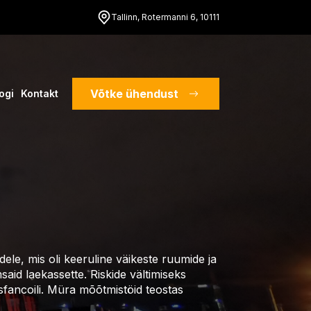
Tallinn, Rotermanni 6, 10111
Võtke ühendust
ogi
Kontakt
le, mis oli keeruline väikeste ruumide ja
id laekassette. Riskide vältimiseks
sfancoili. Müra mõõtmistöid teostas