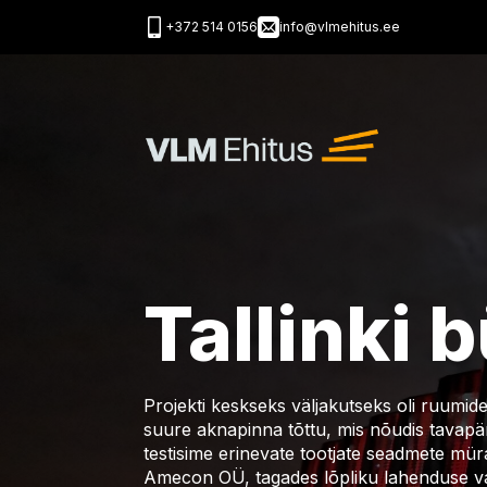
+372 514 0156
info@vlmehitus.ee
Tallinki
Projekti keskseks väljakutseks oli ruumid
suure aknapinna tõttu, mis nõudis tavapär
testisime erinevate tootjate seadmete mür
Amecon OÜ, tagades lõpliku lahenduse v