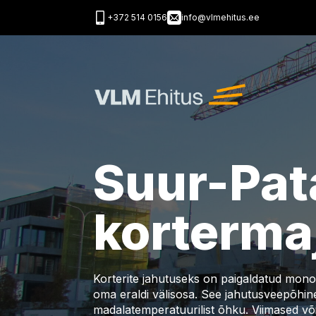
+372 514 0156
info@vlmehitus.ee
Suur-Pat
korterma
Korterite jahutuseks on paigaldatud monob
oma eraldi välisosa. See jahutusveepõhine
madalatemperatuurilist õhku. Viimased võ