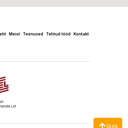
leht
Meist
Teenused
Tehtud tööd
Kontakt
sti
neride Liit
ÜLES