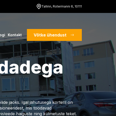
Tallinn, Rotermanni 6, 10111
Võtke ühendust
ogi
Kontakt
ndadega
de jaoks. Igal jahutusega korteril on
sioneeridest, mis toodavad
steede haiguste ning külmetuste teket.