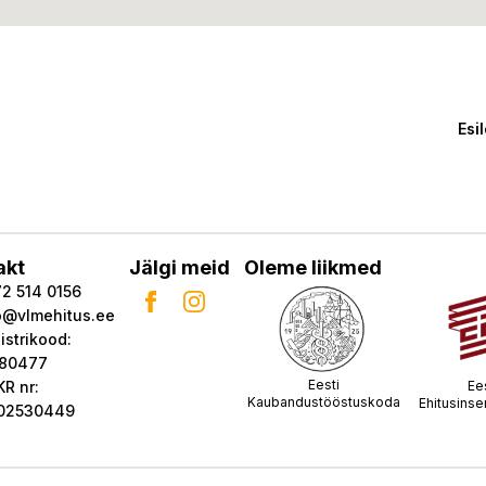
Esi
akt
Jälgi meid
Oleme liikmed
2 514 0156
o@vlmehitus.ee
istrikood:
680477
Eesti
Ee
R nr:
Kaubandustööstuskoda
Ehitusinse
02530449