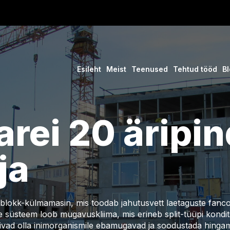
Esileht
Meist
Teenused
Tehtud tööd
Bl
arei 20 äripi
ja
lokk-külmamasin, mis toodab jahutusvett laetaguste fancoili
 süsteem loob mugavuskliima, mis erineb split-tüüpi kondit
ivad olla inimorganismile ebamugavad ja soodustada hingami