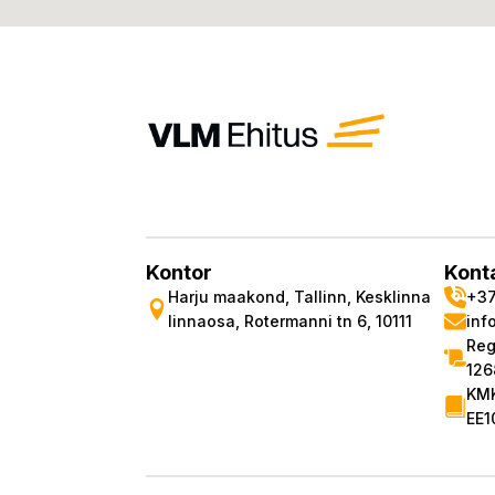
Kontor
Kont
Harju maakond, Tallinn, Kesklinna
+37
linnaosa, Rotermanni tn 6, 10111
inf
Reg
12
KMK
EE1