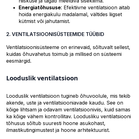
niiskuse ja tagab meeldiva sisekliima.
Energiatõhususe
: Efektiivne ventilatsioon aitab
hoida energiakulu madalamal, vältides liigset
kütmist või jahutamist.
2. VENTILATSIOONISÜSTEEMIDE TÜÜBID
Ventilatsioonisüsteeme on erinevaid, sõltuvalt sellest,
kuidas õhuvahetus toimub ja millised on süsteemi
eesmärgid.
Looduslik ventilatsioon
Looduslik ventilatsioon tugineb õhuvoolule, mis tekib
akende, uste ja ventilatsiooniavade kaudu. See on
kõige lihtsam ja odavam ventilatsiooniviis, kuid samas
ka kõige vähem kontrollitav. Loodusliku ventilatsiooni
tõhusus sõltub suuresti hoone asukohast,
ilmastikutingimustest ja hoone arhitektuurist.