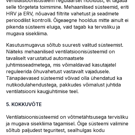
ventilatsioonisüsteem regulaarset hooldust, et tagada
selle tõrgeteta toimimine. Mehaanilised süsteemid, eriti
HRV ja ERV, nõuavad filtrite vahetust ja seadmete
perioodilist kontrolli. Õigeaegne hooldus mitte ainult ei
pikenda süsteemi eluiga, vaid tagab ka tervisliku ja
mugava sisekliima.
Kasutusmugavus sõltub suuresti valitud süsteemist.
Näiteks mehaanilised ventilatsioonisüsteemid on
tavaliselt varustatud automaatsete
juhtimisseadmetega, mis võimaldavad kasutajatel
reguleerida õhuvahetust vastavalt vajadusele.
Tänapäevased süsteemid võivad olla ühendatud ka
nutikodulahendustega, pakkudes võimalust juhtida
ventilatsiooni kaugjuhtimise teel.
5. KOKKUVÕTE
Ventilatsioonisüsteemid on võtmetähtsusega tervisliku
ja mugava sisekliima tagamisel. Õige süsteemi valimine
sõltub paljudest teguritest, sealhulgas kodu