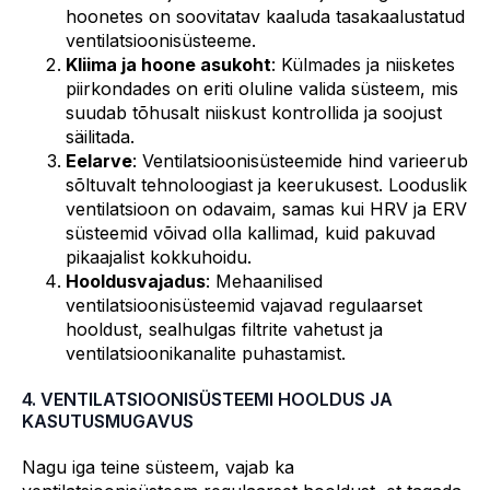
hoonetes on soovitatav kaaluda tasakaalustatud
ventilatsioonisüsteeme.
Kliima ja hoone asukoht
: Külmades ja niisketes
piirkondades on eriti oluline valida süsteem, mis
suudab tõhusalt niiskust kontrollida ja soojust
säilitada.
Eelarve
: Ventilatsioonisüsteemide hind varieerub
sõltuvalt tehnoloogiast ja keerukusest. Looduslik
ventilatsioon on odavaim, samas kui HRV ja ERV
süsteemid võivad olla kallimad, kuid pakuvad
pikaajalist kokkuhoidu.
Hooldusvajadus
: Mehaanilised
ventilatsioonisüsteemid vajavad regulaarset
hooldust, sealhulgas filtrite vahetust ja
ventilatsioonikanalite puhastamist.
4. VENTILATSIOONISÜSTEEMI HOOLDUS JA
KASUTUSMUGAVUS
Nagu iga teine süsteem, vajab ka