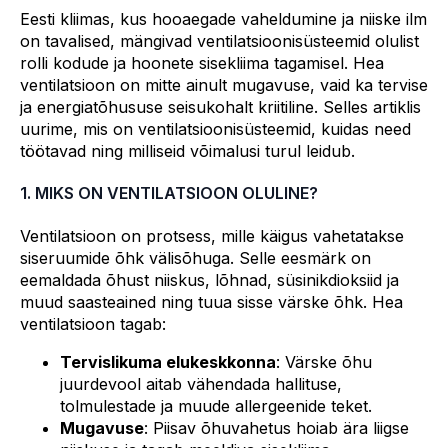
Eesti kliimas, kus hooaegade vaheldumine ja niiske ilm
on tavalised, mängivad ventilatsioonisüsteemid olulist
rolli kodude ja hoonete sisekliima tagamisel. Hea
ventilatsioon on mitte ainult mugavuse, vaid ka tervise
ja energiatõhususe seisukohalt kriitiline. Selles artiklis
uurime, mis on ventilatsioonisüsteemid, kuidas need
töötavad ning milliseid võimalusi turul leidub.
1. MIKS ON VENTILATSIOON OLULINE?
Ventilatsioon on protsess, mille käigus vahetatakse
siseruumide õhk välisõhuga. Selle eesmärk on
eemaldada õhust niiskus, lõhnad, süsinikdioksiid ja
muud saasteained ning tuua sisse värske õhk. Hea
ventilatsioon tagab:
Tervislikuma elukeskkonna
: Värske õhu
juurdevool aitab vähendada hallituse,
tolmulestade ja muude allergeenide teket.
Mugavuse
: Piisav õhuvahetus hoiab ära liigse