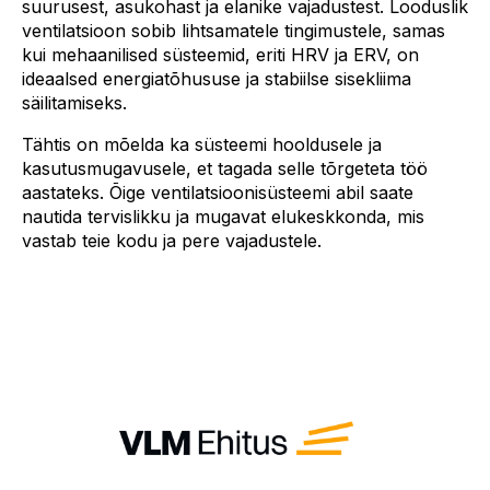
suurusest, asukohast ja elanike vajadustest. Looduslik
ventilatsioon sobib lihtsamatele tingimustele, samas
kui mehaanilised süsteemid, eriti HRV ja ERV, on
ideaalsed energiatõhususe ja stabiilse sisekliima
säilitamiseks.
Tähtis on mõelda ka süsteemi hooldusele ja
kasutusmugavusele, et tagada selle tõrgeteta töö
aastateks. Õige ventilatsioonisüsteemi abil saate
nautida tervislikku ja mugavat elukeskkonda, mis
vastab teie kodu ja pere vajadustele.