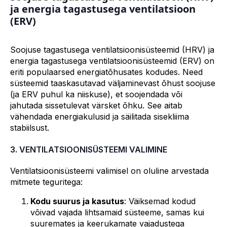
ja energia tagastusega ventilatsioon
(ERV)
Soojuse tagastusega ventilatsioonisüsteemid (HRV) ja
energia tagastusega ventilatsioonisüsteemid (ERV) on
eriti populaarsed energiatõhusates kodudes. Need
süsteemid taaskasutavad väljaminevast õhust soojuse
(ja ERV puhul ka niiskuse), et soojendada või
jahutada sissetulevat värsket õhku. See aitab
vähendada energiakulusid ja säilitada sisekliima
stabiilsust.
3. VENTILATSIOONISÜSTEEMI VALIMINE
Ventilatsioonisüsteemi valimisel on oluline arvestada
mitmete teguritega:
Kodu suurus ja kasutus
: Väiksemad kodud
võivad vajada lihtsamaid süsteeme, samas kui
suuremates ja keerukamate vajadustega