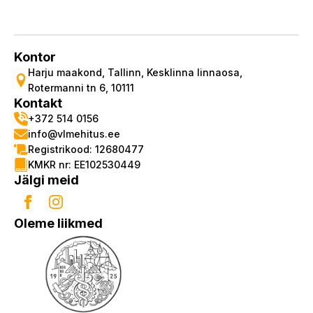
Kontor
Harju maakond, Tallinn, Kesklinna linnaosa,
Rotermanni tn 6, 10111
Kontakt
+372 514 0156
info@vlmehitus.ee
Registrikood: 12680477
KMKR nr: EE102530449
Jälgi meid
Oleme liikmed