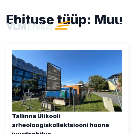
Ehituse tüüp:
Muu
Tallinna Ülikooli
arheoloogiakollektsiooni hoone