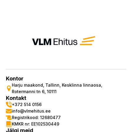
Kontor
Harju maakond, Tallinn, Kesklinna linnaosa,
Rotermanni tn 6, 10111
Kontakt
+372 514 0156
info@vlmehitus.ee
Registrikood: 12680477
KMKR nr: EE102530449
Jälgi meid