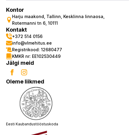
Kontor
Harju maakond, Tallinn, Kesklinna linnaosa,
Rotermanni tn 6, 10111
Kontakt
+372 514 0156
info@vlmehitus.ee
Registrikood: 12680477
KMKR nr: EE102530449
Jälgi meid
Oleme liikmed
Eesti Kaubandustööstuskoda